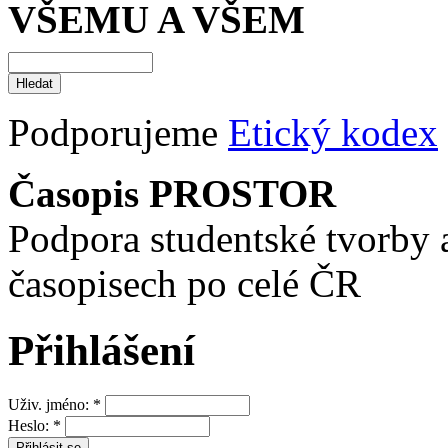
VŠEMU A VŠEM
Podporujeme
Etický kodex
Časopis PROSTOR
Podpora studentské tvorby 
časopisech po celé ČR
Přihlášení
Uživ. jméno:
*
Heslo:
*