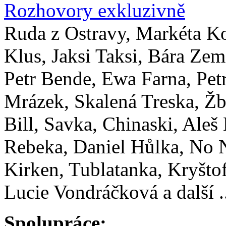
Rozhovory exkluzivně
Ruda z Ostravy, Markéta K
Klus, Jaksi Taksi, Bára Zem
Petr Bende, Ewa Farna, Pet
Mrázek, Skalená Treska, Žb
Bill, Savka, Chinaski, Aleš
Rebeka, Daniel Hůlka, No
Kirken, Tublatanka, Kryštof
Lucie Vondráčková a další .
Spolupráce: