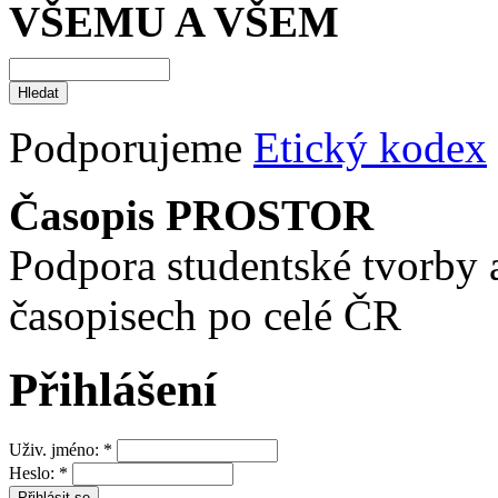
VŠEMU A VŠEM
Podporujeme
Etický kodex
Časopis PROSTOR
Podpora studentské tvorby 
časopisech po celé ČR
Přihlášení
Uživ. jméno:
*
Heslo:
*