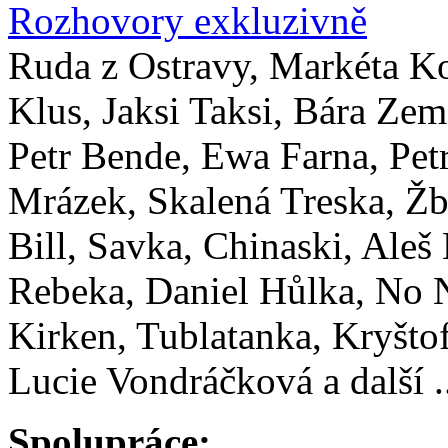
Rozhovory exkluzivně
Ruda z Ostravy, Markéta K
Klus, Jaksi Taksi, Bára Zem
Petr Bende, Ewa Farna, Pet
Mrázek, Skalená Treska, Žb
Bill, Savka, Chinaski, Aleš
Rebeka, Daniel Hůlka, No
Kirken, Tublatanka, Kryštof
Lucie Vondráčková a další .
Spolupráce: