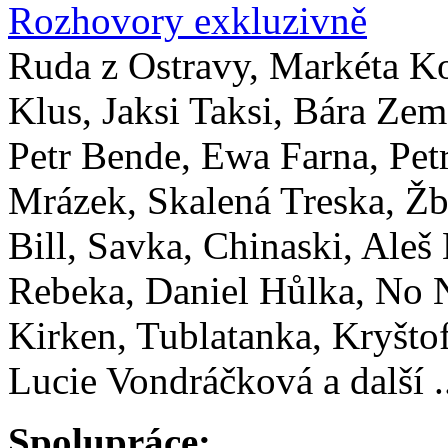
Rozhovory exkluzivně
Ruda z Ostravy, Markéta K
Klus, Jaksi Taksi, Bára Zem
Petr Bende, Ewa Farna, Pet
Mrázek, Skalená Treska, Žb
Bill, Savka, Chinaski, Aleš
Rebeka, Daniel Hůlka, No
Kirken, Tublatanka, Kryštof
Lucie Vondráčková a další .
Spolupráce: