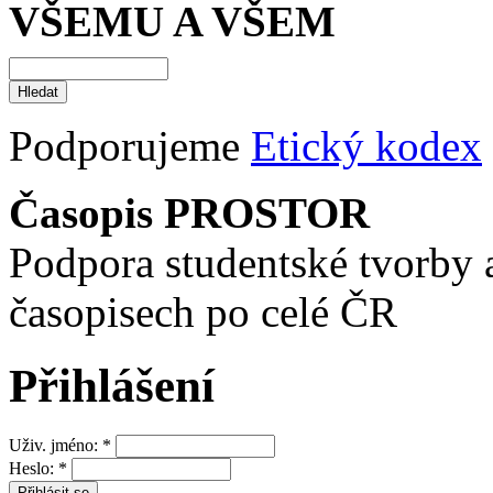
VŠEMU A VŠEM
Podporujeme
Etický kodex
Časopis PROSTOR
Podpora studentské tvorby 
časopisech po celé ČR
Přihlášení
Uživ. jméno:
*
Heslo:
*