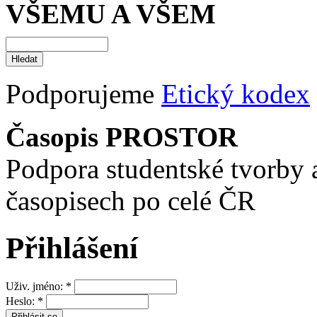
VŠEMU A VŠEM
Podporujeme
Etický kodex
Časopis PROSTOR
Podpora studentské tvorby 
časopisech po celé ČR
Přihlášení
Uživ. jméno:
*
Heslo:
*