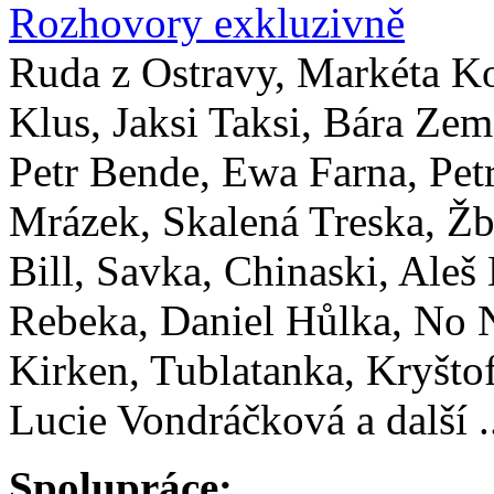
Rozhovory exkluzivně
Ruda z Ostravy, Markéta K
Klus, Jaksi Taksi, Bára Zem
Petr Bende, Ewa Farna, Pet
Mrázek, Skalená Treska, Žb
Bill, Savka, Chinaski, Aleš
Rebeka, Daniel Hůlka, No
Kirken, Tublatanka, Kryštof
Lucie Vondráčková a další .
Spolupráce: