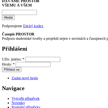
DÁVÁME PROSTOR
VŠEMU A VŠEM
Podporujeme
Etický kodex
Časopis PROSTOR
Podpora studentské tvorby a projektů nejen v novinách a časopisech 
Přihlášení
Uživ. jméno:
*
Heslo:
*
Zaslat nové heslo
Navigace
Vytvořit příspěvek
Novinky
Poslední příspěvky