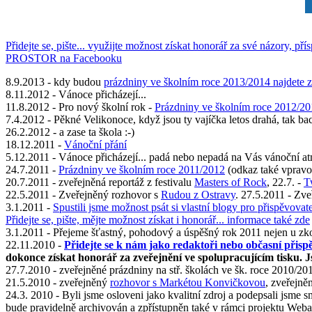
Přidejte se, pište... využijte možnost získat honorář za své názory, př
PROSTOR na Facebooku
8.9.2013 - kdy budou
prázdniny ve školním roce 2013/2014 najdete 
8.11.2012 - Vánoce přicházejí...
11.8.2012 - Pro nový školní rok -
Prázdniny ve školním roce 2012/2
7.4.2012 - Pěkné Velikonoce, když jsou ty vajíčka letos drahá, tak bach
26.2.2012 - a zase ta škola :-)
18.12.2011 -
Vánoční přání
5.12.2011 - Vánoce přicházejí... padá nebo nepadá na Vás vánoční a
24.7.2011 -
Prázdniny ve školním roce 2011/2012
(odkaz také vprav
20.7.2011 - zveřejněná reportáž z festivalu
Masters of Rock
, 22.7. -
T
22.5.2011 - Zveřejněný rozhovor s
Rudou z Ostravy
. 27.5.2011 - Zv
3.1.2011 -
Spustili jsme možnost psát si vlastní blogy pro přispěvovate
Přidejte se, pište, mějte možnost získat i honorář... informace také zde
3.1.2011 - Přejeme šťastný, pohodový a úspěšný rok 2011 nejen u zkouš
22.11.2010 -
Přidejte se k nám jako redaktoři nebo občasní přisp
dokonce získat honorář za zveřejnění ve spolupracujícím tisku. Js
27.7.2010 - zveřejněné prázdniny na stř. školách ve šk. roce 2010/20
21.5.2010 - zveřejněný
rozhovor s Markétou Konvičkovou
, zveřejně
24.3. 2010 - Byli jsme osloveni jako kvalitní zdroj a podepsali j
bude pravidelně archivován a zpřístupněn také v rámci projektu Weba