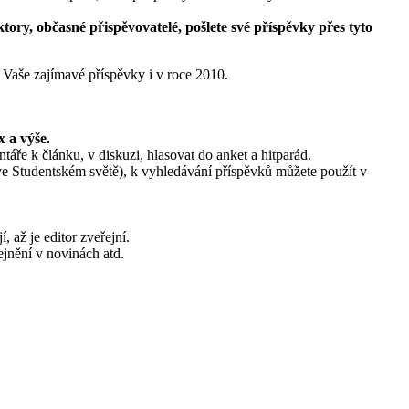
ktory, občasné přispěvovatelé, pošlete své příspěvky přes tyto
 Vaše zajímavé příspěvky i v roce 2010.
x a výše.
áře k článku, v diskuzi, hlasovat do anket a hitparád.
 ve Studentském světě), k vyhledávání příspěvků můžete použít v
, až je editor zveřejní.
jnění v novinách atd.