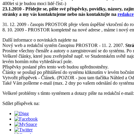
400let si je budou moci lidé číst:-)
23.1.2010 - Přidejte se, pište své příspěvky, povídky, názory, za
stránky a my vás kontaktujeme nebo nás kontaktujte na
redakce
31. 12. 2009 - časopis PROSTOR přeje všem úspěšné vkročení do roku
8. 10. 2009 - PROSTOR kompletně na nové adrese
, máme i nový e
Další informace o novinkách najdete na
Nový web a redakční systém časopisu PROSTOR - 11. 2. 2007.
Strá
Prosíme všechny čtenáře a autory o zaregistrovaní se do systému. Po r
Veškeré články, které jsou zveřejněně např. ve Studentském světě na
levém horním rohu vyhledávací pole.
Příspěvky poslané přes tento web budou upřednostněny.
Články se posílají po přihlášení do systému kliknutím v levém bočním
Vytvořit příspěvek - Článek. (POZOR - jsou tam tlačítka Náhled a Odesla
Také Vám pošleme e-mail (max. 2 dny po vašem odeslání do systému), 
Veškeré problémy s tímto systémem a dotazy pište na redakční e-mail
Sdílet příspěvek na: