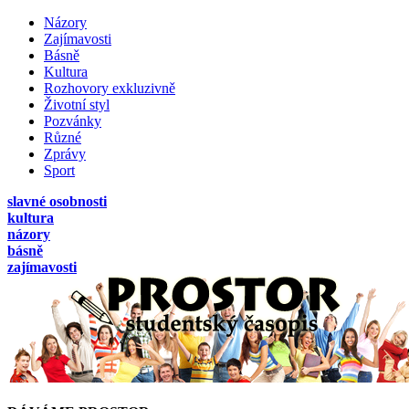
Názory
Zajímavosti
Básně
Kultura
Rozhovory exkluzivně
Životní styl
Pozvánky
Různé
Zprávy
Sport
slavné osobnosti
kultura
názory
básně
zajímavosti