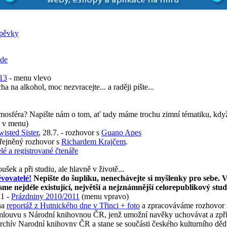
íspěvky
zde
013
- menu vlevo
a na alkohol, moc nezvracejte... a raději pište...
tmosféra? Napište nám o tom, ať tady máme trochu zimní tématiku, kdy
o v menu)
wisted Sister
, 28.7. - rozhovor s
Guano Apes
eřejněný rozhovor s
Richardem Krajčem
.
lé a registrované čtenáře
ek a při studiu, ale hlavně v životě...
ěvovatelé!
Nepište do šuplíku, nenechávejte si myšlenky pro sebe. 
me nejdéle existující, největší a nejznámnější celorepublikový stu
11 -
Prázdniny 2010/2011
(menu vpravo)
na
reportáž z Hutnického dne v Třinci + foto
a zpracováváme rozhovor 
sme smlouvu s Národní knihovnou ČR, jenž umožní navěky uchovávat a 
rchív Narodní knihovny ČR a stane se součásti českého kulturního děd