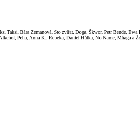
si Taksi, Bára Zemanová, Sto zvířat, Doga, Škwor, Petr Bende, Ewa F
, Alkehol, Peha, Anna K., Rebeka, Daniel Hůlka, No Name, Mňaga a Žď