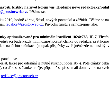
jímavosti, kritiky na život kolem vás. Hledáme nové redaktorky/reda
@prostorweb.cz
. Těšíme se.
 2010, hodně zdraví, štěstí, nových poznatků a zážitků. Těšíme se na
mail
redakce@prostorweb.cz
. Původní funguje samozřejmě také.
nky optimalizované pro minimální rozlišení 1024x768, IE 7, Firefo
egistraci bude každý mít možnost posílat články do redakce, psát koment
jdete na těchto stránkách (naopak příspěvky zveřejněné zde nemusí být
 panelu na:
t, takže pro odeslání je nutné stisknout odeslat:-)). Poté články čekají
co dále se s článkem děje, případně se přes email domluvíme na zveře
:
redakce@prostorweb.cz