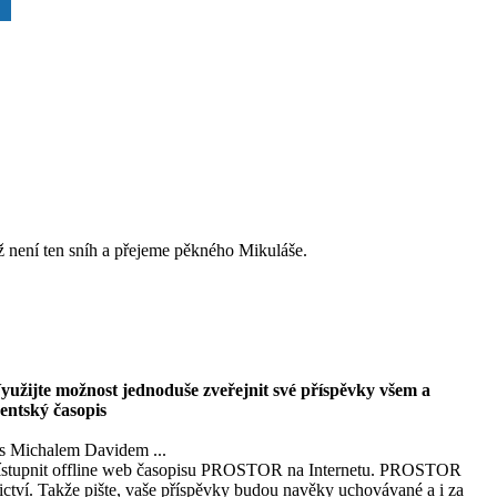
ž není ten sníh a přejeme pěkného Mikuláše.
Využijte možnost jednoduše zveřejnit své příspěvky všem a
dentský časopis
s Michalem Davidem ...
zpřístupnit offline web časopisu PROSTOR na Internetu. PROSTOR
ictví. Takže pište, vaše příspěvky budou navěky uchovávané a i za