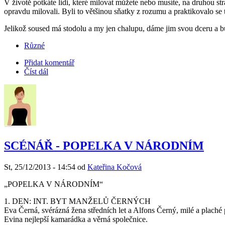
V životě potkáte lidi, které milovat můžete nebo musíte, na druhou str
opravdu milovali. Byli to většinou sňatky z rozumu a praktikovalo se 
Jelikož soused má stodolu a my jen chalupu, dáme jim svou dceru a b
Různé
Přidat komentář
Číst dál
SCÉNÁŘ - POPELKA V NÁRODNÍM
St, 25/12/2013 - 14:54 od
Kateřina Kočová
„POPELKA V NÁRODNÍM“
1. DEN: INT. BYT MANŽELŮ ČERNÝCH
Eva Černá, svérázná žena středních let a Alfons Černý, milé a plaché 
Evina nejlepší kamarádka a věrná společnice.