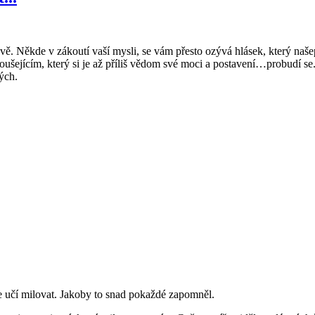
rově. Někde v zákoutí vaší mysli, se vám přesto ozývá hlásek, který naše
oušejícím, který si je až příliš vědom své moci a postavení…probudí se.
ných.
se učí milovat. Jakoby to snad pokaždé zapomněl.