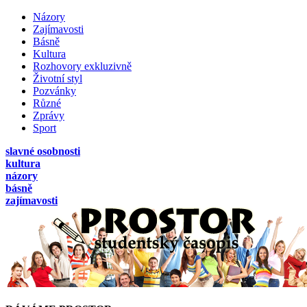
Názory
Zajímavosti
Básně
Kultura
Rozhovory exkluzivně
Životní styl
Pozvánky
Různé
Zprávy
Sport
slavné osobnosti
kultura
názory
básně
zajímavosti