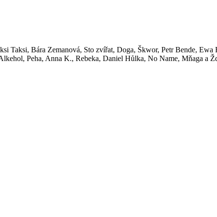
si Taksi, Bára Zemanová, Sto zvířat, Doga, Škwor, Petr Bende, Ewa F
, Alkehol, Peha, Anna K., Rebeka, Daniel Hůlka, No Name, Mňaga a Žď