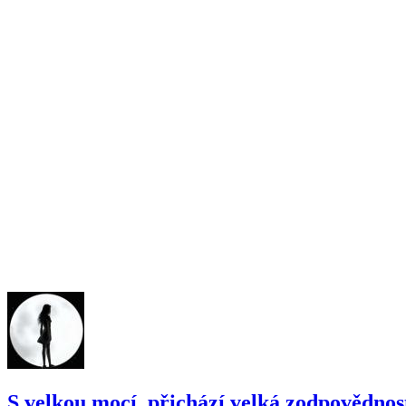
S velkou mocí, přichází velká zodpovědnost