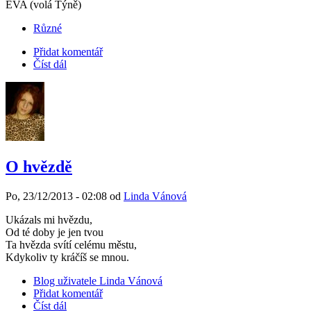
EVA (volá Týně)
Různé
Přidat komentář
Číst dál
O hvězdě
Po, 23/12/2013 - 02:08 od
Linda Vánová
Ukázals mi hvězdu,
Od té doby je jen tvou
Ta hvězda svítí celému městu,
Kdykoliv ty kráčíš se mnou.
Blog uživatele Linda Vánová
Přidat komentář
Číst dál