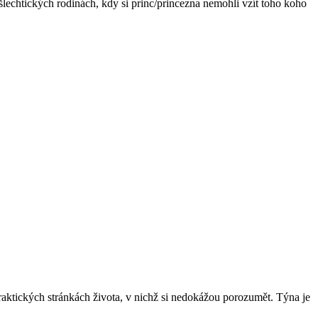
h šlechtických rodinách, kdy si princ/princezna nemohli vzít toho koho
praktických stránkách života, v nichž si nedokážou porozumět. Týna je