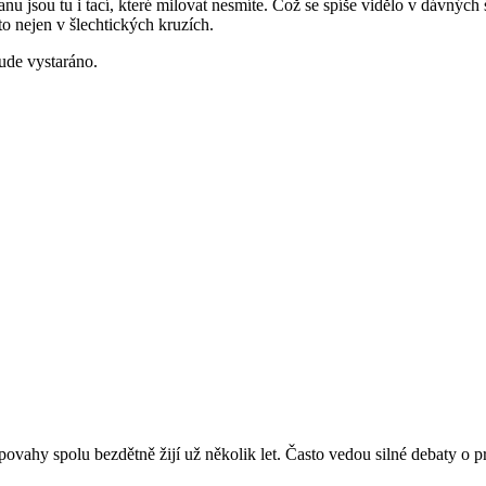
anu jsou tu i tací, které milovat nesmíte. Což se spíše vidělo v dávnýc
to nejen v šlechtických kruzích.
ude vystaráno.
povahy spolu bezdětně žijí už několik let. Často vedou silné debaty o 