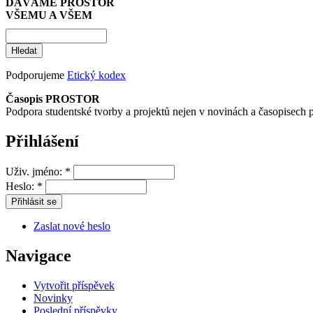
DÁVÁME PROSTOR
VŠEMU A VŠEM
Podporujeme
Etický kodex
Časopis PROSTOR
Podpora studentské tvorby a projektů nejen v novinách a časopisech 
Přihlášení
Uživ. jméno:
*
Heslo:
*
Zaslat nové heslo
Navigace
Vytvořit příspěvek
Novinky
Poslední příspěvky