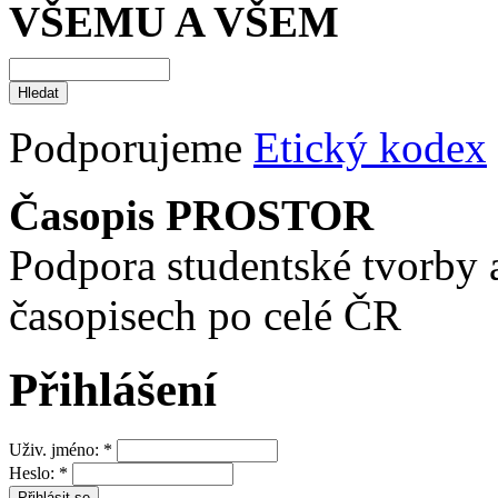
VŠEMU A VŠEM
Podporujeme
Etický kodex
Časopis PROSTOR
Podpora studentské tvorby 
časopisech po celé ČR
Přihlášení
Uživ. jméno:
*
Heslo:
*