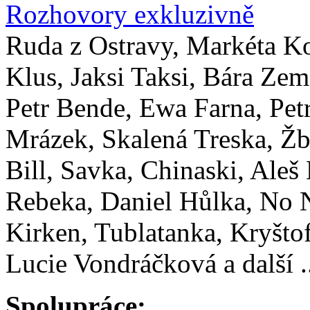
Rozhovory exkluzivně
Ruda z Ostravy, Markéta K
Klus, Jaksi Taksi, Bára Zem
Petr Bende, Ewa Farna, Pet
Mrázek, Skalená Treska, Žb
Bill, Savka, Chinaski, Aleš
Rebeka, Daniel Hůlka, No
Kirken, Tublatanka, Kryštof
Lucie Vondráčková a další .
Spolupráce: