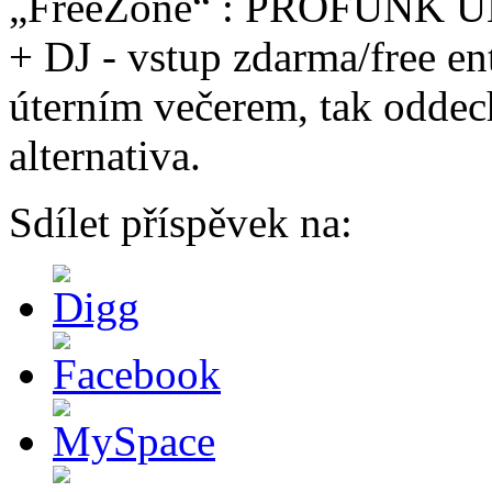
„FreeZone“ : PROFUNK U
+ DJ - vstup zdarma/free en
úterním večerem, tak oddec
alternativa.
Sdílet příspěvek na: