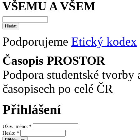
VŠEMU A VŠEM
Podporujeme
Etický kodex
Časopis PROSTOR
Podpora studentské tvorby 
časopisech po celé ČR
Přihlášení
Uživ. jméno:
*
Heslo:
*