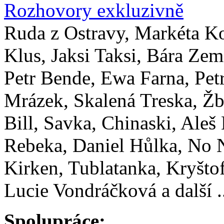
Rozhovory exkluzivně
Ruda z Ostravy, Markéta K
Klus, Jaksi Taksi, Bára Zem
Petr Bende, Ewa Farna, Pet
Mrázek, Skalená Treska, Žb
Bill, Savka, Chinaski, Aleš
Rebeka, Daniel Hůlka, No
Kirken, Tublatanka, Kryštof
Lucie Vondráčková a další .
Spolupráce: