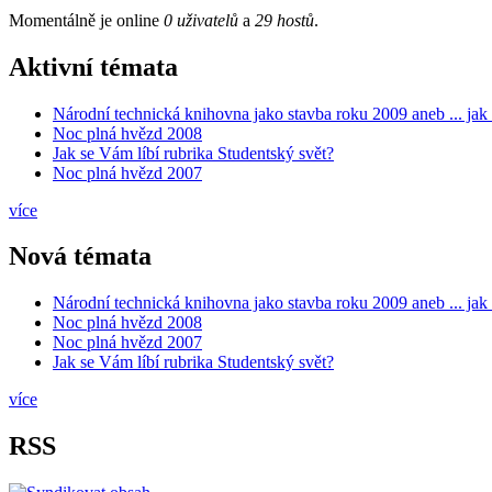
Momentálně je online
0 uživatelů
a
29 hostů
.
Aktivní témata
Národní technická knihovna jako stavba roku 2009 aneb ... ja
Noc plná hvězd 2008
Jak se Vám líbí rubrika Studentský svět?
Noc plná hvězd 2007
více
Nová témata
Národní technická knihovna jako stavba roku 2009 aneb ... ja
Noc plná hvězd 2008
Noc plná hvězd 2007
Jak se Vám líbí rubrika Studentský svět?
více
RSS