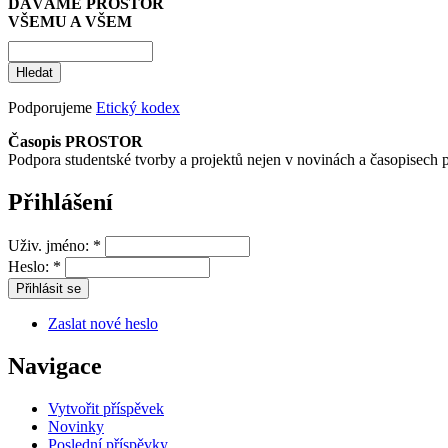
DÁVÁME PROSTOR
VŠEMU A VŠEM
Podporujeme
Etický kodex
Časopis PROSTOR
Podpora studentské tvorby a projektů nejen v novinách a časopisech 
Přihlášení
Uživ. jméno:
*
Heslo:
*
Zaslat nové heslo
Navigace
Vytvořit příspěvek
Novinky
Poslední příspěvky