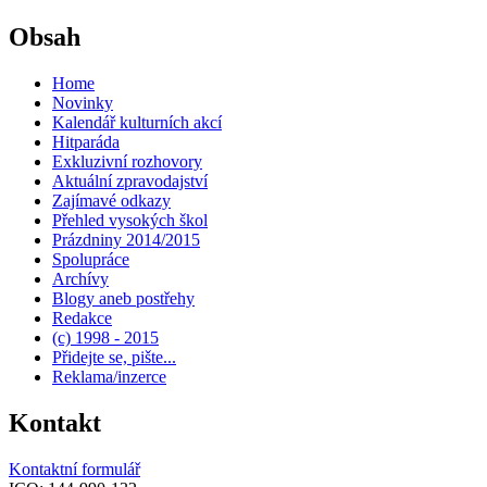
Obsah
Home
Novinky
Kalendář kulturních akcí
Hitparáda
Exkluzivní rozhovory
Aktuální zpravodajství
Zajímavé odkazy
Přehled vysokých škol
Prázdniny 2014/2015
Spolupráce
Archívy
Blogy aneb postřehy
Redakce
(c) 1998 - 2015
Přidejte se, pište...
Reklama/inzerce
Kontakt
Kontaktní formulář