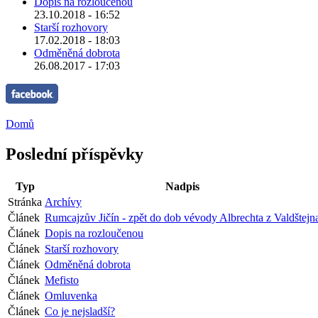
Dopis na rozloučenou
23.10.2018 - 16:52
Starší rozhovory
17.02.2018 - 18:03
Odměněná dobrota
26.08.2017 - 17:03
Domů
Poslední příspěvky
Typ
Nadpis
Stránka
Archívy
Článek
Rumcajzův Jičín - zpět do dob vévody Albrechta z Valdštejn
Článek
Dopis na rozloučenou
Článek
Starší rozhovory
Článek
Odměněná dobrota
Článek
Mefisto
Článek
Omluvenka
Článek
Co je nejsladší?