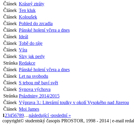
Článek
Krásný ztráty
Článek
Ten kluk
Článek
Koloušek
Článek
Pohled do zrcadla
Článek
Pánské holení včera a dnes
Článek
Ideál
Článek
Tobě do ráje
Článek
Víra
Článek
Slzy jak perly
Stránka
Redakce
Článek
Pánské holení včera a dnes
Článek
Let na svobodu
Článek
S tebou mě baví svět
Článek
Synova výchova
Stránka
Prázdniny 2014/2015
Článek
Výprava 3.: Literární toulky v okolí Vysokého nad Jizerou
Článek
Moi James
1
2
3
4
5
6
7
8
9
…
následující ›
poslední »
copyright© studentský časopis PROSTOR, 1998 - 2014 | e-mail reda