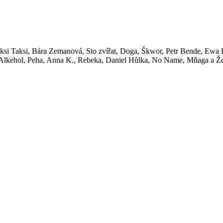
si Taksi, Bára Zemanová, Sto zvířat, Doga, Škwor, Petr Bende, Ewa F
, Alkehol, Peha, Anna K., Rebeka, Daniel Hůlka, No Name, Mňaga a Žď