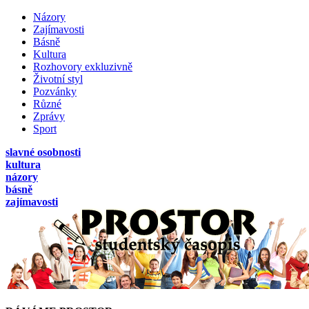
Názory
Zajímavosti
Básně
Kultura
Rozhovory exkluzivně
Životní styl
Pozvánky
Různé
Zprávy
Sport
slavné osobnosti
kultura
názory
básně
zajímavosti