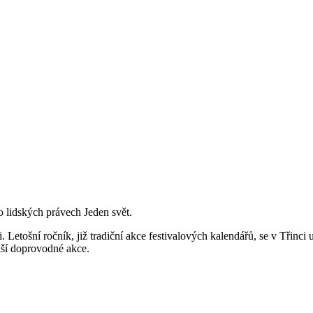
o lidských právech Jeden svět.
i. Letošní ročník, již tradiční akce festivalových kalendářů, se v Třinc
alší doprovodné akce.