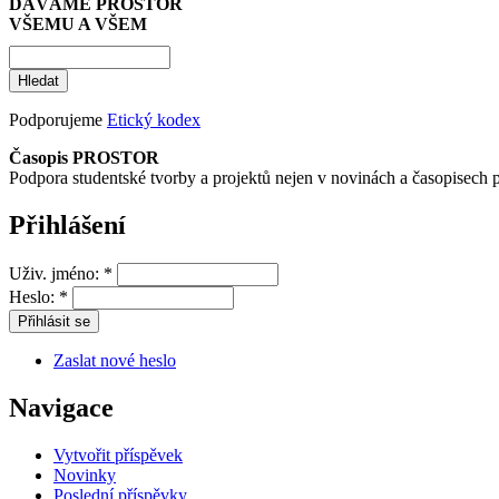
DÁVÁME PROSTOR
VŠEMU A VŠEM
Podporujeme
Etický kodex
Časopis PROSTOR
Podpora studentské tvorby a projektů nejen v novinách a časopisech 
Přihlášení
Uživ. jméno:
*
Heslo:
*
Zaslat nové heslo
Navigace
Vytvořit příspěvek
Novinky
Poslední příspěvky