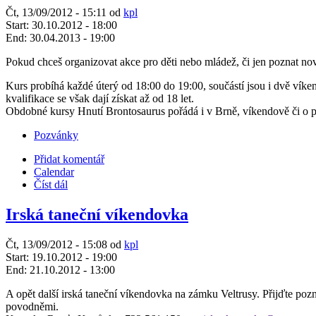
Čt, 13/09/2012 - 15:11 od
kpl
Start:
30.10.2012 - 18:00
End:
30.04.2013 - 19:00
Pokud chceš organizovat akce pro děti nebo mládež, či jen poznat nové
Kurs probíhá každé úterý od 18:00 do 19:00, součástí jsou i dvě vík
kvalifikace se však dají získat až od 18 let.
Obdobné kursy Hnutí Brontosaurus pořádá i v Brně, víkendově či o pr
Pozvánky
Přidat komentář
Calendar
Číst dál
Irská taneční víkendovka
Čt, 13/09/2012 - 15:08 od
kpl
Start:
19.10.2012 - 19:00
End:
21.10.2012 - 13:00
A opět další irská taneční víkendovka na zámku Veltrusy. Přijďte poz
povodněmi.