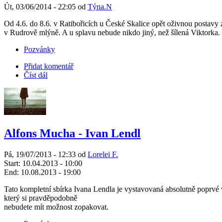
Út, 03/06/2014 - 22:05 od
Týna.N
Od 4.6. do 8.6. v Ratibořicích u České Skalice opět oživnou postavy
v Rudrově mlýně. A u splavu nebude nikdo jiný, než šílená Viktorka.
Pozvánky
Přidat komentář
Číst dál
Alfons Mucha - Ivan Lendl
Pá, 19/07/2013 - 12:33 od
Lorelei F.
Start:
10.04.2013 - 10:00
End:
10.08.2013 - 19:00
Tato kompletní sbírka Ivana Lendla je vystavovaná absolutně poprvé v 
který si pravděpodobně
nebudete mít možnost zopakovat.