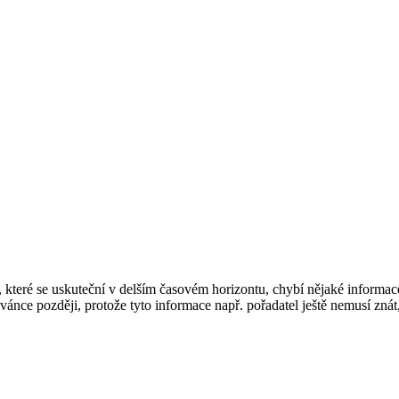
teré se uskuteční v delším časovém horizontu, chybí nějaké informace,
vánce později, protože tyto informace např. pořadatel ještě nemusí znát,