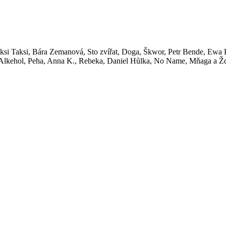
si Taksi, Bára Zemanová, Sto zvířat, Doga, Škwor, Petr Bende, Ewa F
, Alkehol, Peha, Anna K., Rebeka, Daniel Hůlka, No Name, Mňaga a Žď