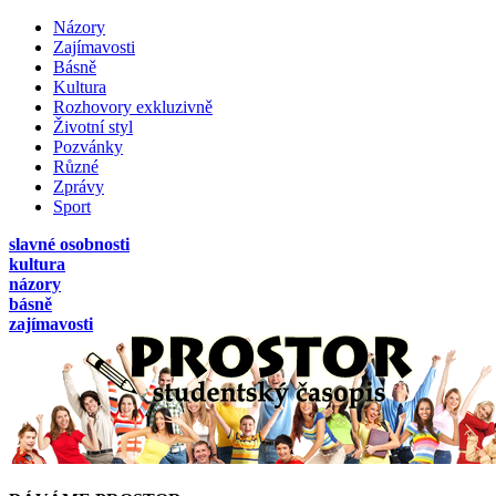
Názory
Zajímavosti
Básně
Kultura
Rozhovory exkluzivně
Životní styl
Pozvánky
Různé
Zprávy
Sport
slavné osobnosti
kultura
názory
básně
zajímavosti