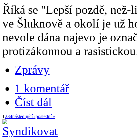
Říká se "Lepší pozdě, než-li
ve Šluknově a okolí je už h
nevole dána najevo je ozna
protizákonnou a rasistickou
Zprávy
1 komentář
Číst dál
1
2
3
4
následující ›
poslední »