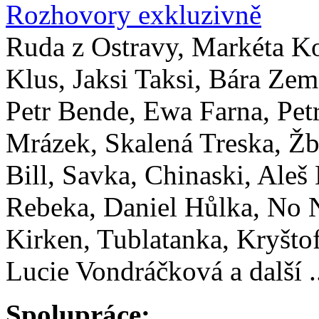
Rozhovory exkluzivně
Ruda z Ostravy, Markéta K
Klus, Jaksi Taksi, Bára Zem
Petr Bende, Ewa Farna, Pet
Mrázek, Skalená Treska, Žb
Bill, Savka, Chinaski, Aleš
Rebeka, Daniel Hůlka, No
Kirken, Tublatanka, Kryštof
Lucie Vondráčková a další .
Spolupráce: