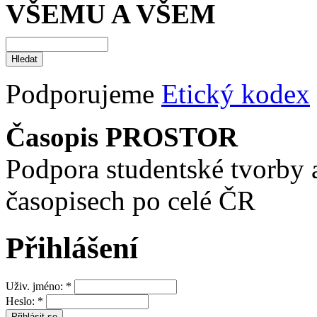
VŠEMU A VŠEM
Podporujeme
Etický kodex
Časopis PROSTOR
Podpora studentské tvorby 
časopisech po celé ČR
Přihlášení
Uživ. jméno:
*
Heslo:
*