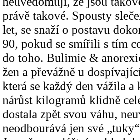
neuvědomují, že jsou takové
právě takové. Spousty sleče
let, se snaží o postavu dok
90, pokud se smířili s tím 
do toho. Bulimie & anorexie
žen a převážně u dospívajíc
která se každý den vážila 
nárůst kilogramů klidně cel
dostala zpět svou váhu, ne
neodbourává jen své „tuky“,