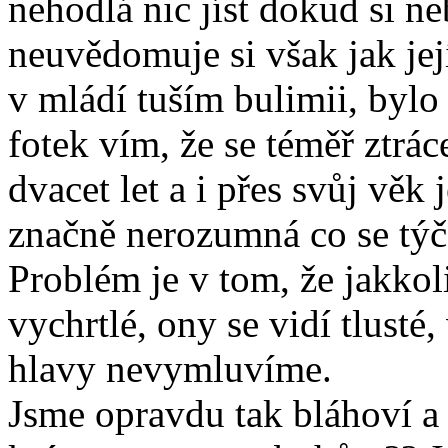
nehodlá nic jíst dokud si ne
neuvědomuje si však jak její
v mládí tuším bulimii, bylo
fotek vím, že se téměř ztrác
dvacet let a i přes svůj vě
značně nerozumná co se týče
Problém je v tom, že jakko
vychrtlé, ony se vidí tlusté
hlavy nevymluvíme.
Jsme opravdu tak bláhoví a