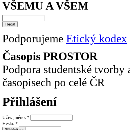
VŠEMU A VŠEM
Podporujeme
Etický kodex
Časopis PROSTOR
Podpora studentské tvorby 
časopisech po celé ČR
Přihlášení
Uživ. jméno:
*
Heslo:
*