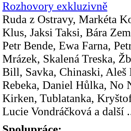
Rozhovory exkluzivně
Ruda z Ostravy, Markéta K
Klus, Jaksi Taksi, Bára Zem
Petr Bende, Ewa Farna, Pet
Mrázek, Skalená Treska, Žb
Bill, Savka, Chinaski, Aleš
Rebeka, Daniel Hůlka, No
Kirken, Tublatanka, Kryštof
Lucie Vondráčková a další .
Spolupráce: