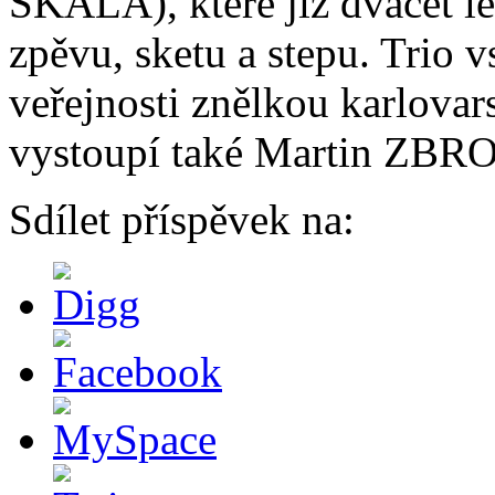
SKÁLA), které již dvacet le
zpěvu, sketu a stepu. Trio 
veřejnosti znělkou karlovar
vystoupí také Martin ZBR
Sdílet příspěvek na: